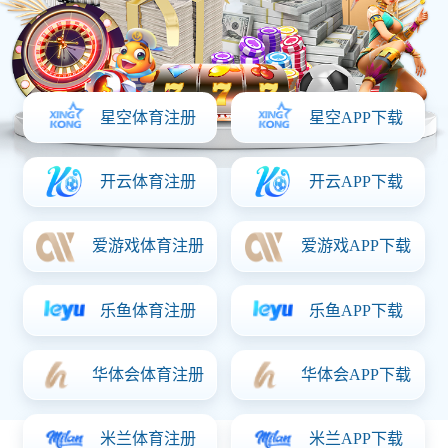
手机App
网页版
关于华体会体育
华体会体育是专注于体育赛事直播与互动体验的创新平台，致力
于为全球用户带来高速、安全与多样化的观赛服务体验，覆盖多
语种、多终端、多场景。