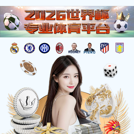
注册入口
华体会体育
APP与网页版入口
｜畅享全球体育赛事与数据服
务
欢迎访问
华体会体育
，提供全面覆盖足球、篮
球、电竞等项目的赛事资讯与数据内容， 支持
APP下载
与
网页使用
，每日同步更新千场比
赛，聚焦热门体育内容， 助您轻松获取赛事动
态，掌握比赛节奏。